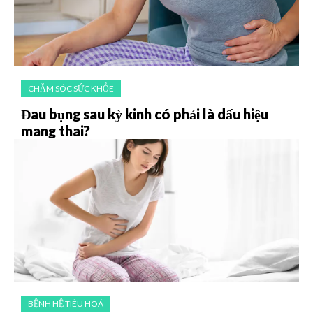
CHĂM SÓC SỨC KHỎE
Đau bụng sau kỳ kinh có phải là dấu hiệu
mang thai?
BỆNH HỆ TIÊU HOÁ