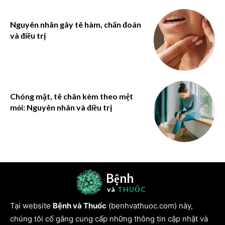
Nguyên nhân gây tê hàm, chẩn đoán
và điều trị
Chóng mặt, tê chân kèm theo mệt
mỏi: Nguyên nhân và điều trị
Bệnh
và
THUỐC
Tại website
Bệnh và Thuốc
(benhvathuoc.com) này,
chúng tôi cố gắng cung cấp những thông tin cập nhật và