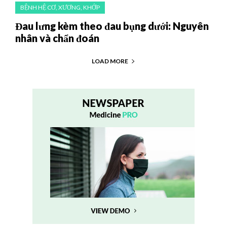
BỆNH HỆ CƠ, XƯƠNG, KHỚP
Đau lưng kèm theo đau bụng dưới: Nguyên
nhân và chẩn đoán
LOAD MORE