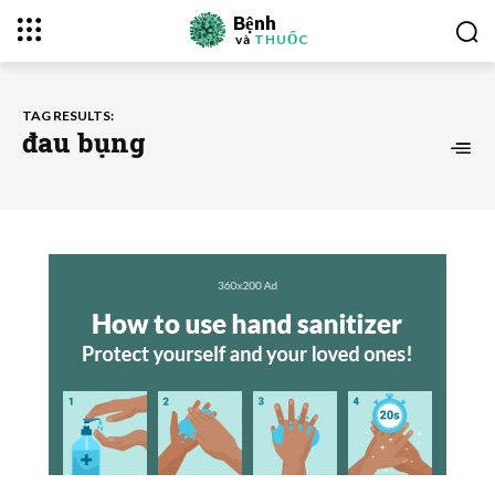
Bệnh
và
THUỐC
TAG RESULTS:
đau bụng