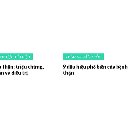
INH DỤC, TIẾT NIỆU
CHĂM SÓC SỨC KHỎE
 thận: triệu chứng,
9 dấu hiệu phổ biến của bệnh
n và điều trị
thận