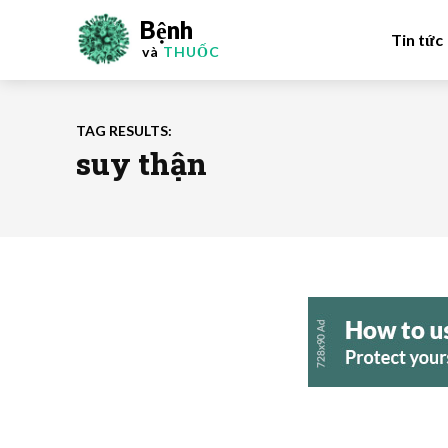
Bệnh
Tin tức
và
THUỐC
TAG RESULTS:
suy thận