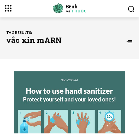
Bệnh
và
THUỐC
TAG RESULTS:
vắc xin mARN