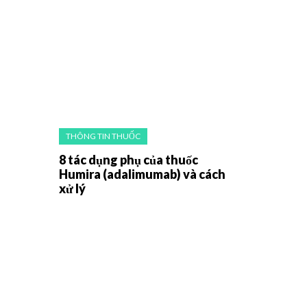
THÔNG TIN THUỐC
8 tác dụng phụ của thuốc
Humira (adalimumab) và cách
xử lý