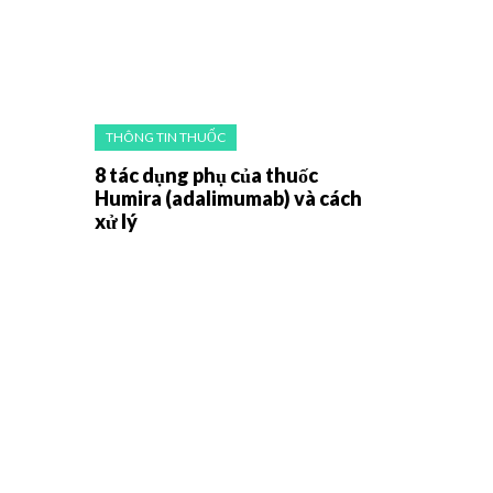
THÔNG TIN THUỐC
8 tác dụng phụ của thuốc
Humira (adalimumab) và cách
xử lý