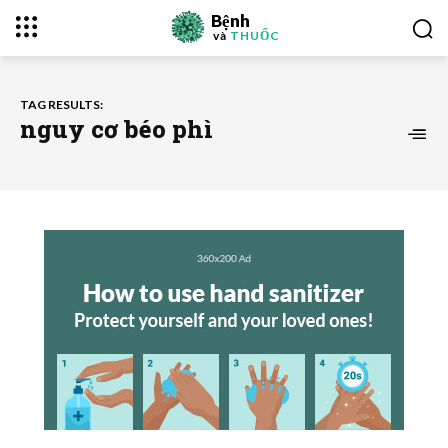
Bệnh
và
THUỐC
TAG RESULTS:
nguy cơ béo phì