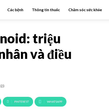
Các bệnh
Thông tin thuốc
Chăm sóc sức khỏe
noid: triệu
nhân và điều
023
PINTEREST
WHATSAPP