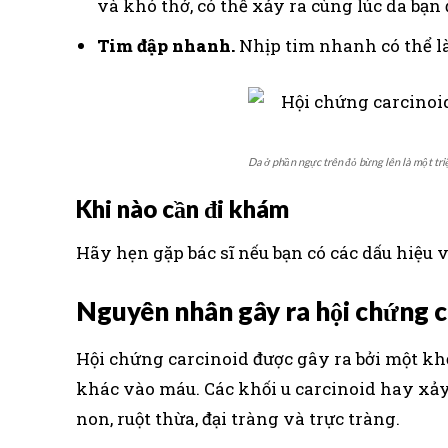
và khó thở, có thể xảy ra cùng lúc da bạn
Tim đập nhanh.
Nhịp tim nhanh có thể là
Da ở phần ngực trên đỏ bừng lên là một tri
Khi nào cần đi khám
Hãy hẹn gặp bác sĩ nếu bạn có các dấu hiệu v
Nguyên nhân gây ra hội chứng c
Hội chứng carcinoid được gây ra bởi một khố
khác vào máu. Các khối u carcinoid hay xảy 
non, ruột thừa, đại tràng và trực tràng.