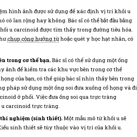
ệm hình ảnh được sử dụng để xác định vị trí khối u
 có lan rộng hay không. Bác sĩ có thể bắt đầu bằng
khối u carcinoid được tìm thấy trong đường tiêu hóa.
như
chụp cộng hưởng từ
hoặc quét y học hạt nhân, có
n trong cơ thể bạn.
Bác sĩ có thể sử dụng một ống
y ảnh để kiểm tra các khu vực bên trong cơ thể
ổ họng của bạn, có thể giúp bác sĩ nhìn thấy bên trong
ơng pháp sử dụng một ống soi đưa xuống cổ họng và đi
rcinoid ở phổi. Việc đưa ống soi qua trực tràng
u carcinoid trực tràng.
hí nghiệm (sinh thiết).
Một mẫu mô từ khối u sẽ
u sinh thiết sẽ tùy thuộc vào vị trí của khối u.