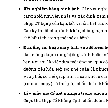
Xét nghiệm bằng hình ảnh.
Các xét nghi
carcinoid nguyên phát và xác định xem nó
chụp
CT
bụng của bạn, bởi vì hầu hết các 
Các kỹ thuật chụp ảnh khác, chẳng hạn 
thể hữu ích trong một số ca bệnh.
Đưa ống soi hoặc máy ảnh vào để xem bê
dài, mỏng được trang bị ống kính hoặc má
bạn.Nội soi, là việc đưa một ống soi qua c
đường tiêu hóa. Nội soi phế quản, là phư
vào phổi, có thể giúp tìm ra các khối u ca
(colonoscopy) có thể giúp chẩn đoán khối 
Lấy mẫu mô để xét nghiệm trong phòng t
được thu thập để khẳng định chẩn đoán. Kiể