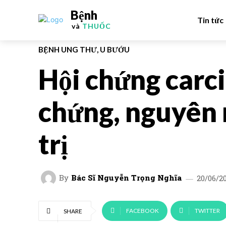
Bệnh
Tin tức
và
THUỐC
BỆNH UNG THƯ, U BƯỚU
Hội chứng carci
chứng, nguyên 
trị
By
Bác Sĩ Nguyễn Trọng Nghĩa
20/06/2
FACEBOOK
TWITTER
SHARE