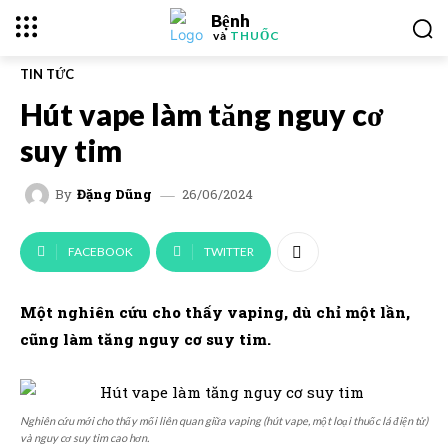
Bệnh
và
THUỐC
TIN TỨC
Hút vape làm tăng nguy cơ
suy tim
26/06/2024
By
Đặng Dũng
FACEBOOK
TWITTER
Một nghiên cứu cho thấy vaping, dù chỉ một lần,
cũng làm tăng nguy cơ suy tim.
Nghiên cứu mới cho thấy mối liên quan giữa vaping (hút vape, một loại thuốc lá điện tử)
và nguy cơ suy tim cao hơn.