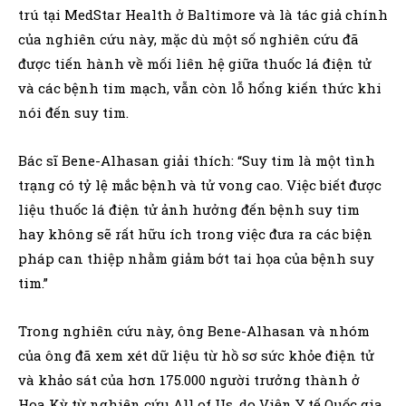
trú tại MedStar Health ở Baltimore và là tác giả chính
của nghiên cứu này, mặc dù một số nghiên cứu đã
được tiến hành về mối liên hệ giữa thuốc lá điện tử
và các bệnh tim mạch, vẫn còn lỗ hổng kiến ​​thức khi
nói đến suy tim.
Bác sĩ Bene-Alhasan giải thích: “Suy tim là một tình
trạng có tỷ lệ mắc bệnh và tử vong cao. Việc biết được
liệu thuốc lá điện tử ảnh hưởng đến bệnh suy tim
hay không sẽ rất hữu ích trong việc đưa ra các biện
pháp can thiệp nhằm giảm bớt tai họa của bệnh suy
tim.”
Trong nghiên cứu này, ông Bene-Alhasan và nhóm
của ông đã xem xét dữ liệu từ hồ sơ sức khỏe điện tử
và khảo sát của hơn 175.000 người trưởng thành ở
Hoa Kỳ từ nghiên cứu All of Us, do Viện Y tế Quốc gia